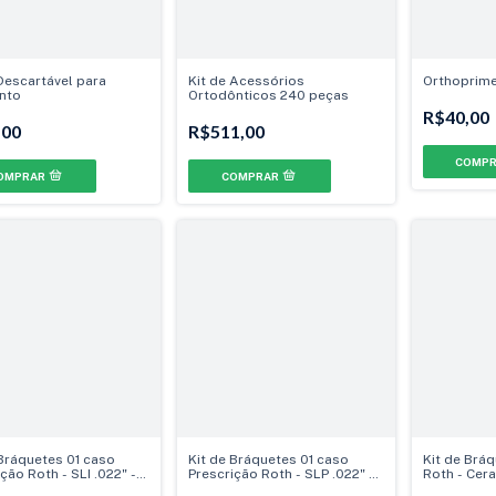
Descartável para
Kit de Acessórios
Orthoprime
nto
Ortodônticos 240 peças
R$40,00
,00
R$511,00
 Bráquetes 01 caso
Kit de Bráquetes 01 caso
Kit de Brá
ção Roth - SLI .022" -
Prescrição Roth - SLP .022" -
Roth - Cera
 Can./Prés
Can. 9° Ang. - Gancho
Can.9° Ang