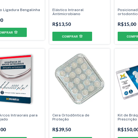
co Ligadura Bengalinha
Elástico Intraoral
Posicionad
Antimicrobiano
ortodontic
30
R$13,50
R$15,00
OMPRAR
COMPRAR
Arcos Intraorais para
Cera Ortodôntica de
Kit de Bráq
gado
Proteção
Prescrição
.022" - Gan
,00
R$39,50
R$150,0