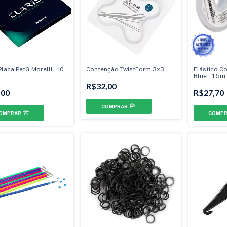
Placa PetG Morelli - 10
Contenção TwistForm 3x3
Elástico Co
Blue - 1,5m
R$32,00
,00
R$27,70
OMPRAR