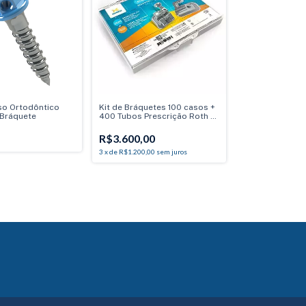
so Ortodôntico
Kit de Bráquetes 100 casos +
Bráquete
400 Tubos Prescrição Roth -
Max .022" - Can. 9° Ang. -
Gancho Can./Prés
R$3.600,00
3
x
de
R$1.200,00
sem juros