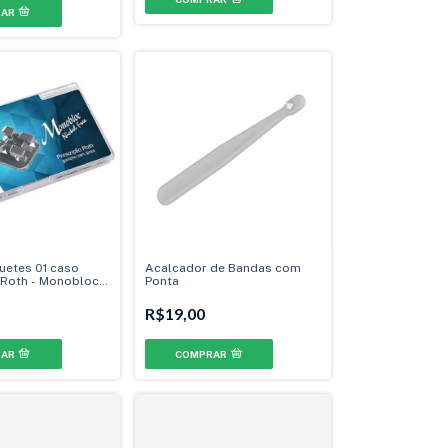
uetes 01 caso
Acalcador de Bandas com
 Roth - Monobloc
Ponta
. 13° Ang. - Gancho
R$19,00
COMPRAR