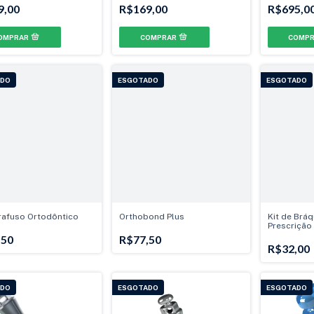
Can./Prés
Can./Prés
9,00
R$169,00
R$695,0
ADO
ESGOTADO
ESGOTADO
rafuso Ortodôntico
Orthobond Plus
Kit de Bráq
Prescrição
.022" - Can
,50
R$77,50
Can./Prés
R$32,00
ADO
ESGOTADO
ESGOTADO