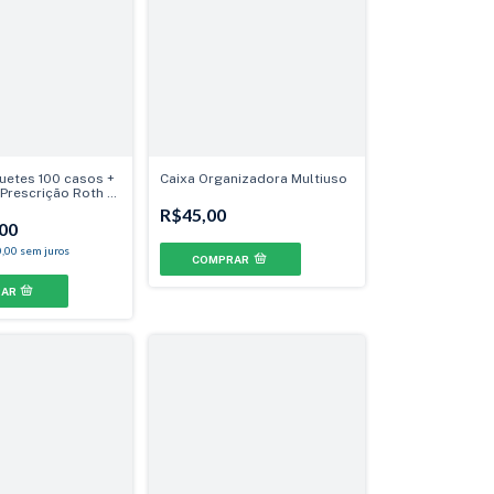
quetes 100 casos +
Caixa Organizadora Multiuso
Prescrição Roth -
 Can. 13° Ang. -
R$45,00
./Pré
00
,00
sem juros