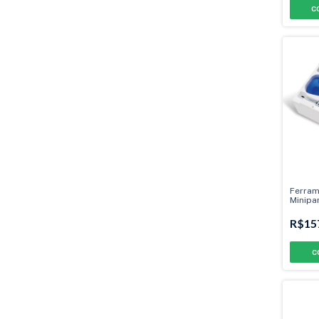
Ferram
Minipa
R$15
C