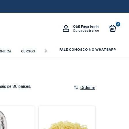
0
Olá!
Faça login
Ou cadastre-se
FALE CONOSCO NO WHATSAPP
ÔNTICA
CURSOS
CERTIFICAÇÃO GRAPHY
CATÁLOGOS
P
ais de 30 países.
Ordenar