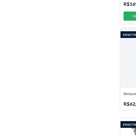
R$16
ESGOT
Minipa
R$62
ESGOT