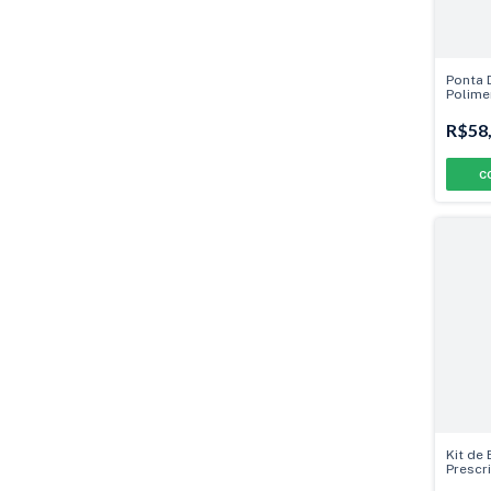
Ponta 
Polime
R$58
Kit de
Prescri
Gancho