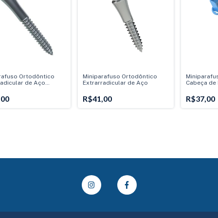
rafuso Ortodôntico
Miniparafuso Ortodôntico
Miniparafu
radicular de Aço
Extrarradicular de Aço
Cabeça de 
.: 10mm - Transm.:
 Ø2mm)
,00
R$41,00
R$37,00