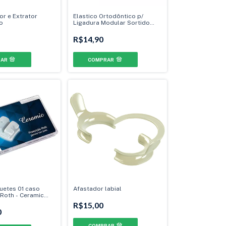
or e Extrator
Elastico Ortodôntico p/
o
Ligadura Modular Sortido
Cristal
R$14,90
uetes 01 caso
Afastador labial
 Roth - Ceramic
cho Can./Prés
R$15,00
0
COMPRAR