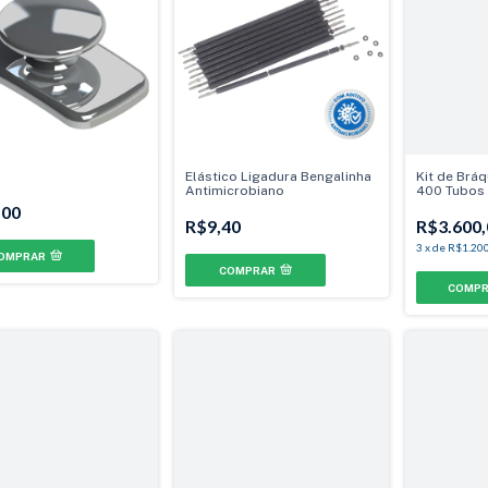
Elástico Ligadura Bengalinha
Kit de Brá
Antimicrobiano
400 Tubos 
Max .022" -
,00
Gancho Can
R$9,40
R$3.600,
3
x
de
R$1.200
OMPRAR
COMPRAR