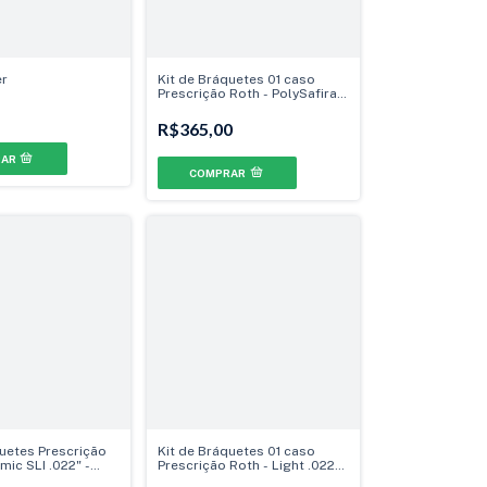
r
Kit de Bráquetes 01 caso
Prescrição Roth - PolySafira
022" - Gancho Can./Prés
R$365,00
quetes Prescrição
Kit de Bráquetes 01 caso
mic SLI .022" -
Prescrição Roth - Light .022" -
. - Gancho
Can. 13° Ang.