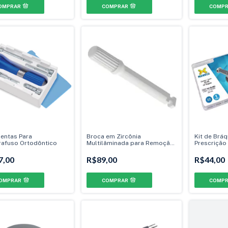
entas Para
Broca em Zircônia
Kit de Bráq
rafuso Ortodôntico
Multilâminada para Remoção
Prescrição
de Resina
.022" - Can
Can./Prés
7,00
R$89,00
R$44,00
OMPRAR