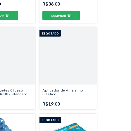
0
R$36,00
ESGOTADO
uetes 01 caso
Aplicador de Amarrilho
 Roth - Standard
Elástico
. 13° Ang. - Gancho
R$19,00
ESGOTADO