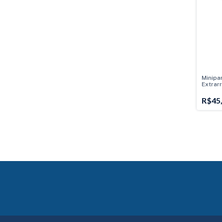
Minipa
Extrar
(Compr
6mm -
R$45