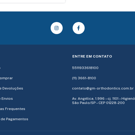
ENTRE EM CONTATO
o
5511933618100
omprar
(11) 3661-8100
e Devoluções
contato@gm-orthodontics.com.br
e Envios
Av. Angélica, 1.996 – cj. 1101 – Higien
São Paulo/SP – CEP 01228-200
as Frequentes
 de Pagamentos