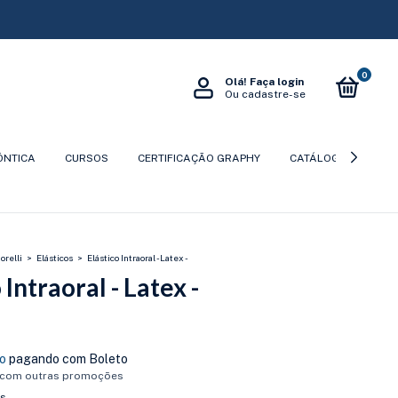
0
Olá!
Faça login
Ou cadastre-se
ÔNTICA
CURSOS
CERTIFICAÇÃO GRAPHY
CATÁLOGOS
P
orelli
>
Elásticos
>
Elástico Intraoral - Latex -
 Intraoral - Latex -
o
pagando com Boleto
 com outras promoções
es