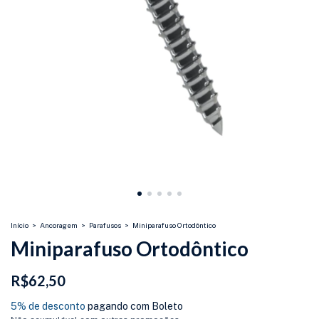
Início
>
Ancoragem
>
Parafusos
>
Miniparafuso Ortodôntico
Miniparafuso Ortodôntico
R$62,50
5% de desconto
pagando com Boleto