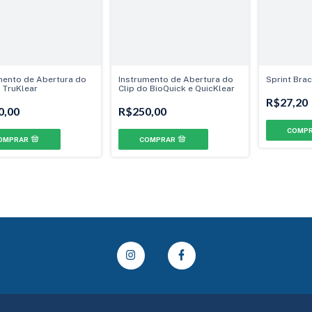
mento de Abertura do
Instrumento de Abertura do
Sprint Brac
o TruKlear
Clip do BioQuick e QuicKlear
R$27,20
0,00
R$250,00
COMP