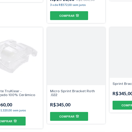
3
x
de
R$572,00
sem juros
COMPRAR
Sprint Brac
te TruKlear -
Micro Sprint Bracket Roth
R$345,0
gado 100% Cerâmico
.022
60,00
R$345,00
COMP
1.320,00
sem juros
COMPRAR
OMPRAR