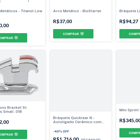
Metálicos - Titanol Low
Arco Metálico - BioStarter
Bráquete L
R$37,00
R$94,27
0,00
COMPRAR
COMP
OMPRAR
ono Bracket St.
Mini Sprint
s Small .018
Bráquete Quicklear III -
R$345,0
2,00
Autoligado Cerâmico com
clipes metálicos
-
40
%
OFF
COMP
OMPRAR
R$1.716,00
R$2.860,00