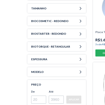
TAMANHO
BIOCOSMETIC - REDONDO
Placa 
BIOSTARTER - REDONDO
R$1.6
3
x
de
R$
BIOTORQUE - RETANGULAR
C
ESPESSURA
MODELO
PREÇO
De
Até
APLICAR