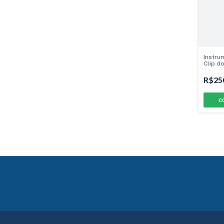
Instru
Clip d
R$25