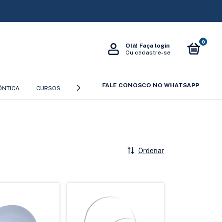
0
Olá!
Faça login
Ou cadastre-se
FALE CONOSCO NO WHATSAPP
ÔNTICA
CURSOS
CERTIFICAÇÃO GRAPHY
CATÁLOGOS
P
Ordenar