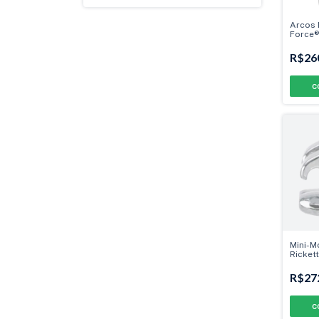
Arcos 
Force®
R$26
C
Mini-M
Rickett
R$27
C