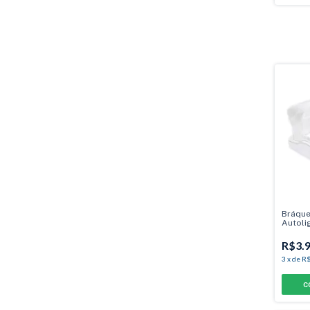
Bráque
Autoli
R$3.9
3
x
de
R$
C