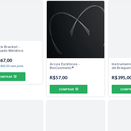
ck Bracket -
gado Metálico
67,00
Arcos Estéticos -
Instrumen
422,33
sem juros
BioCosmetic®
de Bráquet
Forestaden
R$57,00
R$395,0
OMPRAR
COMPRAR