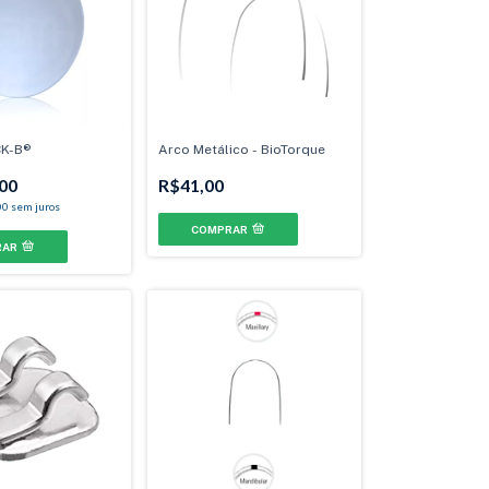
CK-B®
Arco Metálico - BioTorque
00
R$41,00
00
sem juros
COMPRAR
RAR