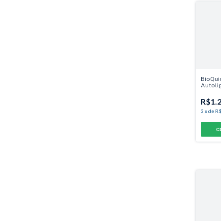
BioQui
Autoli
R$1.2
3
x
de
R$
C