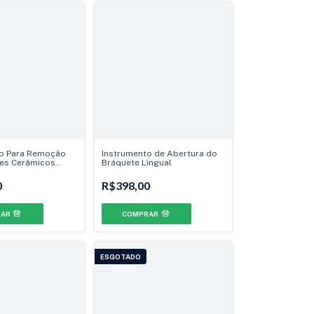
to Para Remoção
Instrumento de Abertura do
es Cerâmicos
Bráquete Lingual
t
0
R$398,00
ESGOTADO