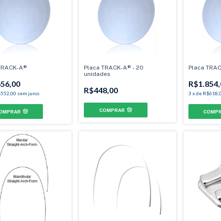
TRACK-A®
Placa TRACK-A® - 20
Placa TRA
unidades
56,00
R$1.854,
R$448,00
552,00
sem juros
3
x
de
R$618,
COMPRAR
OMPRAR
COMP