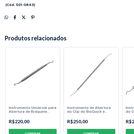
(Cód. 501-0843)
Produtos relacionados
Instrumento Universal para
Instrumento de Abertura
Inst
Abertura de Bráquete
do Clip do BioQuick e
do C
Autoligado
QuicKlear
R$220,00
R$250,00
R$2