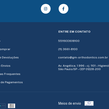
ENTRE EM CONTATO
o
5511933618100
omprar
(11) 3661-8100
e Devoluções
contato@gm-orthodontics.com.br
e Envios
Av. Angélica, 1.996 – cj. 1101 – Higien
São Paulo/SP – CEP 01228-200
as Frequentes
 de Pagamentos
Meios de envio