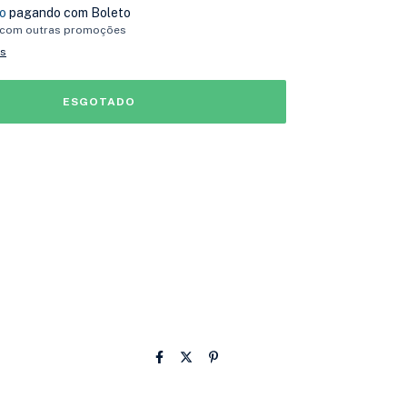
o
pagando com Boleto
 com outras promoções
es