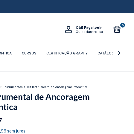
0
Olá!
Faça login
Ou cadastre-se
ÔNTICA
CURSOS
CERTIFICAÇÃO GRAPHY
CATÁLOGOS
P
>
Instrumentos
>
Kit Instrumental de Ancoragem Ortodôntica
trumental de Ancoragem
ntica
7
,96
sem juros