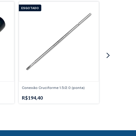
ESGOTADO
ESGOTADO
Conexão Cruciforme 1.5/2.0 (ponta)
Alicate Plano 1.
R$194,40
R$1.258,19
3
x
de
R$419,40
sem 