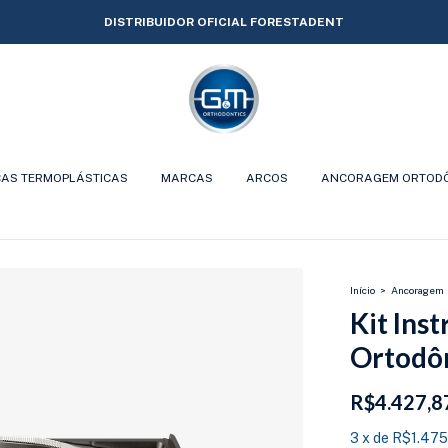
DISTRIBUIDOR OFICIAL FORESTADENT
CAS TERMOPLÁSTICAS
MARCAS
ARCOS
ANCORAGEM ORTOD
Início
>
Ancoragem
Kit Ins
Ortodô
R$4.427,8
3
x
de
R$1.475