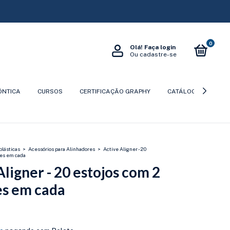
0
Olá!
Faça login
Ou cadastre-se
ÔNTICA
CURSOS
CERTIFICAÇÃO GRAPHY
CATÁLOGOS
P
plásticas
>
Acessórios para Alinhadores
>
Active Aligner - 20
des em cada
Aligner - 20 estojos com 2
es em cada