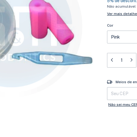
5% de descont
Não acumulável
Ver mais detalh
Cor
Entregas para o 
Meios de en
Não sei meu CE