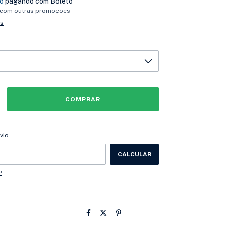
o
pagando com Boleto
 com outras promoções
es
CEP:
ALTERAR CEP
vio
CALCULAR
P